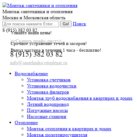
Skip
to
Монтаж сантехники и отопления
content
Москва и Московская область
Поиск
8 (915) 382 03 82
Узнайте наши цены!
>>Скачать прайс-лист<<
Срочное устранение течей и засоров!
Выезд мастера в течении 1 часа - бесплатно!
8 (915) 382 03 82
info@santehnika-otoplenie.ru
Водоснабжение
Установка счетчиков
Установка водоочистки
Установка фильтров
Монтаж труб водоснабжения в квартирах и домах
Летний водопровод
Погружные насосы
Насосные станции
Отопление
Монтаж отопления в квартирах и домах
Монтаж полотенцесушителя