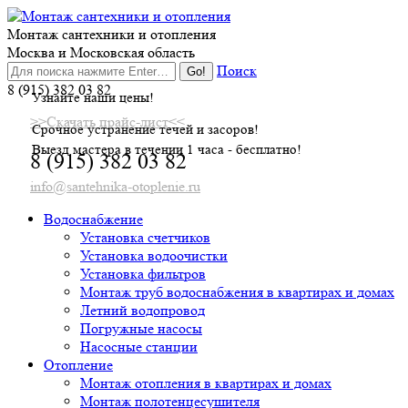
Skip
to
Монтаж сантехники и отопления
content
Москва и Московская область
Поиск
8 (915) 382 03 82
Узнайте наши цены!
>>Скачать прайс-лист<<
Срочное устранение течей и засоров!
Выезд мастера в течении 1 часа - бесплатно!
8 (915) 382 03 82
info@santehnika-otoplenie.ru
Водоснабжение
Установка счетчиков
Установка водоочистки
Установка фильтров
Монтаж труб водоснабжения в квартирах и домах
Летний водопровод
Погружные насосы
Насосные станции
Отопление
Монтаж отопления в квартирах и домах
Монтаж полотенцесушителя