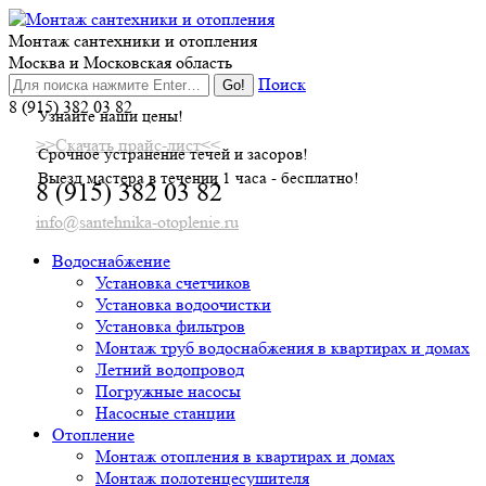
Skip
to
Монтаж сантехники и отопления
content
Москва и Московская область
Поиск
8 (915) 382 03 82
Узнайте наши цены!
>>Скачать прайс-лист<<
Срочное устранение течей и засоров!
Выезд мастера в течении 1 часа - бесплатно!
8 (915) 382 03 82
info@santehnika-otoplenie.ru
Водоснабжение
Установка счетчиков
Установка водоочистки
Установка фильтров
Монтаж труб водоснабжения в квартирах и домах
Летний водопровод
Погружные насосы
Насосные станции
Отопление
Монтаж отопления в квартирах и домах
Монтаж полотенцесушителя