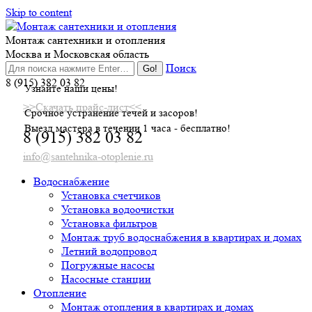
Skip to content
Монтаж сантехники и отопления
Москва и Московская область
Поиск
8 (915) 382 03 82
Узнайте наши цены!
>>Скачать прайс-лист<<
Срочное устранение течей и засоров!
Выезд мастера в течении 1 часа - бесплатно!
8 (915) 382 03 82
info@santehnika-otoplenie.ru
Водоснабжение
Установка счетчиков
Установка водоочистки
Установка фильтров
Монтаж труб водоснабжения в квартирах и домах
Летний водопровод
Погружные насосы
Насосные станции
Отопление
Монтаж отопления в квартирах и домах