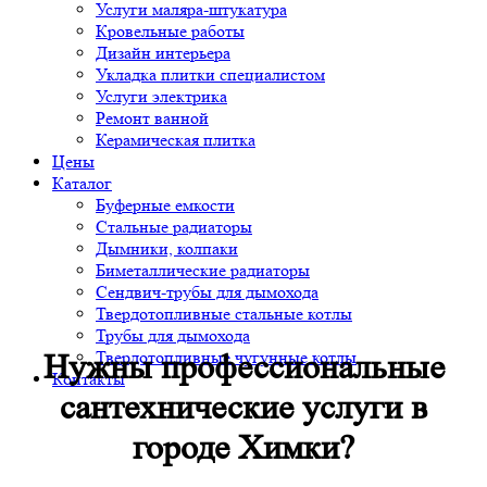
Услуги маляра-штукатура
Кровельные работы
Дизайн интерьера
Укладка плитки специалистом
Услуги электрика
Ремонт ванной
Керамическая плитка
Цены
Каталог
Буферные емкости
Стальные радиаторы
Дымники, колпаки
Биметаллические радиаторы
Сендвич-трубы для дымохода
Твердотопливные стальные котлы
Трубы для дымохода
Твердотопливные чугунные котлы
Нужны профессиональные
Контакты
сантехнические услуги в
городе Химки?