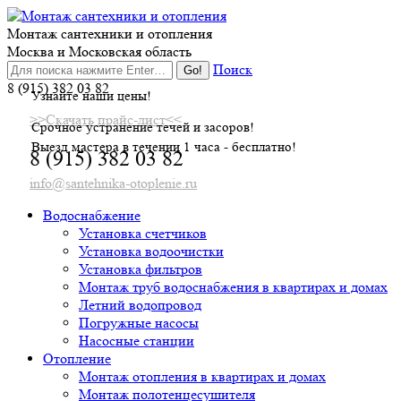
Skip
to
Монтаж сантехники и отопления
content
Москва и Московская область
Поиск
8 (915) 382 03 82
Узнайте наши цены!
>>Скачать прайс-лист<<
Срочное устранение течей и засоров!
Выезд мастера в течении 1 часа - бесплатно!
8 (915) 382 03 82
info@santehnika-otoplenie.ru
Водоснабжение
Установка счетчиков
Установка водоочистки
Установка фильтров
Монтаж труб водоснабжения в квартирах и домах
Летний водопровод
Погружные насосы
Насосные станции
Отопление
Монтаж отопления в квартирах и домах
Монтаж полотенцесушителя