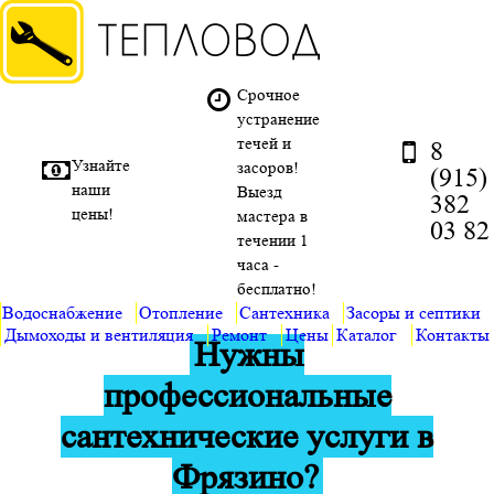
Срочное
устранение
течей и
8
Узнайте
засоров!
(915)
наши
Выезд
382
цены!
мастера в
03 82
течении 1
часа -
бесплатно!
Водоснабжение
Отопление
Cантехника
Засоры и септики
Дымоходы и вентиляция
Ремонт
Цены
Каталог
Контакты
Нужны
профессиональные
сантехнические услуги в
Фрязино?