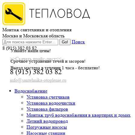
Skip
to
content
Монтаж сантехники и отопления
Москва и Московская область
Поиск
8 (915) 382 03 82
Узнайте наши цены!
>>Скачать прайс-лист<<
Срочное устранение течей и засоров!
Выезд мастера в течении 1 часа - бесплатно!
8 (915) 382 03 82
info@santehnika-otoplenie.ru
Водоснабжение
Установка счетчиков
Установка водоочистки
Установка фильтров
Монтаж труб водоснабжения в квартирах и домах
Летний водопровод
Погружные насосы
Насосные станции