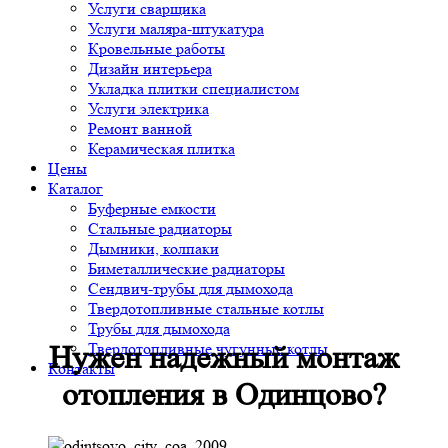
Услуги сварщика
Услуги маляра-штукатура
Кровельные работы
Дизайн интерьера
Укладка плитки специалистом
Услуги электрика
Ремонт ванной
Керамическая плитка
Цены
Каталог
Буферные емкости
Стальные радиаторы
Дымники, колпаки
Биметаллические радиаторы
Сендвич-трубы для дымохода
Твердотопливные стальные котлы
Трубы для дымохода
Твердотопливные чугунные котлы
Нужен надежный монтаж
Контакты
отопления в Одинцово?