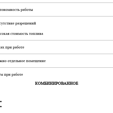
тономность работы
сутствие разрешений
сокая стоимость топлива
пах при работе
жно отдельное помещение
м при работе
КОМБИНИРОВАННОЕ