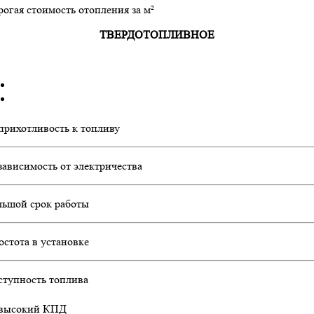
огая стоимость отопления за м²
ТВЕРДОТОПЛИВНОЕ
прихотливость к топливу
зависимость от электричества
льшой срок работы
остота в установке
ступность топлива
высокий КПД