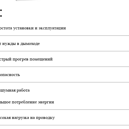
остота установки и эксплуатации
т нужды в дымоходе
стрый прогрев помещений
зопасность
сшумная работа
льшое потребление энергии
сокая нагрузка на проводку