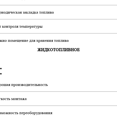
риодическая закладка топлива
т контроля температуры
жно помещение для хранения топлива
ЖИДКОТОПЛИВНОЕ
рошая производительность
гкость монтажа
зможность переоборудования