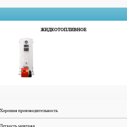
ЖИДКОТОПЛИВНОЕ
Хорошая производительность
Легкость монтажа