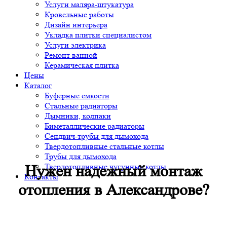
Услуги маляра-штукатура
Кровельные работы
Дизайн интерьера
Укладка плитки специалистом
Услуги электрика
Ремонт ванной
Керамическая плитка
Цены
Каталог
Буферные емкости
Стальные радиаторы
Дымники, колпаки
Биметаллические радиаторы
Сендвич-трубы для дымохода
Твердотопливные стальные котлы
Трубы для дымохода
Твердотопливные чугунные котлы
Нужен надежный монтаж
Контакты
отопления в Александрове?