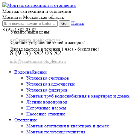
Skip
to
Монтаж сантехники и отопления
content
Москва и Московская область
Поиск
8 (915) 382 03 82
Узнайте наши цены!
>>Скачать прайс-лист<<
Срочное устранение течей и засоров!
Выезд мастера в течении 1 часа - бесплатно!
8 (915) 382 03 82
info@santehnika-otoplenie.ru
Водоснабжение
Установка счетчиков
Установка водоочистки
Установка фильтров
Монтаж труб водоснабжения в квартирах и домах
Летний водопровод
Погружные насосы
Насосные станции
Отопление
Монтаж отопления в квартирах и домах
Монтаж полотенцесушителя